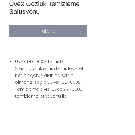
Uvex Gözlük Temizleme
Solüsyonu
Tükendi
Uvex 9970002 Temizlik
Sıvısı, gözlüklerinizi temizleyerek
net bir görüş alanına sahip
olmanızı sağlar. Uvex 9970002
Temizleme sıvısı Uvex 9970005
temizleme istasyonu ile
uyumludur. Temizleme sıvısı
500ml lik şişeler satılmaktadır.
500 ml şişelerde temizlik sıvısı,
Şişe, Uvex temizleme