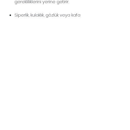
gerekliliklerini yerine getirir.
Siperlik, kulaklık, gözlük veya kafa
feneri ile kullanıma uygundur.
Ayarlanabilir içlik, kademesiz
genişlik ayarıyla tüm baş
yapılarına uyumludur. Üzerindeki
havalandırma delikleri sayesinde
baret içine hava alarak terlemeyi
önler. EN 397 standardına ve çok
düşük sıcaklık (-30°C) ve erimiş
metal (MM) sıçraması ek
gerekliliklerine uygundur.
©2020, isgcim.com tarafından Wix.com ile
kurulmuştur.