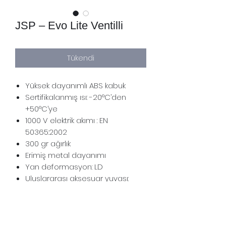
JSP – Evo Lite Ventilli
Tükendi
Yüksek dayanımlı ABS kabuk
Sertifikalanmış ısı: -20°C’den
+50°C’ye
1000 V elektrik akımı : EN
50365:2002
300 gr ağırlık
Erimiş metal dayanımı
Yan deformasyon: LD
Uluslararası aksesuar yuvası:
30mm
6 noktalı supreme confort-içlik
Ayar ölçüleri %: 53 cm-64 cm
Ventilli / Ventilsiz seçenekli