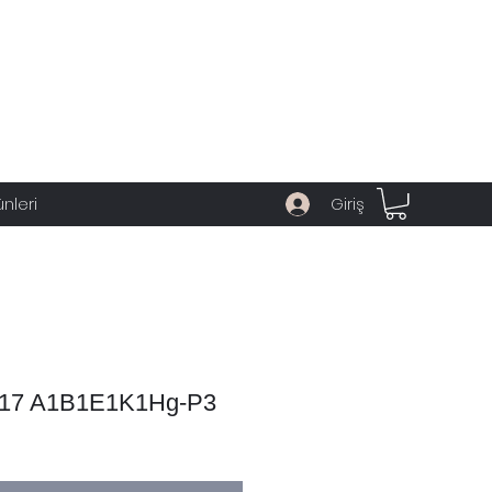
Giriş
ünleri
817 A1B1E1K1Hg-P3