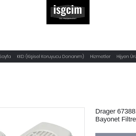
Sayfa
KKD (Kişisel Koruyucu Donanım)
Hizmetler
Hijyen Ür
Drager 6738
Bayonet Filtre