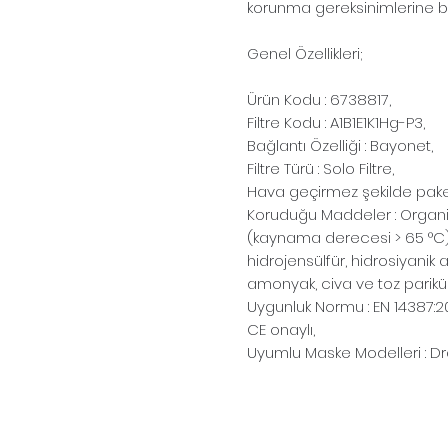
korunma gereksinimlerine b
Genel Özellikleri;
Ürün Kodu : 6738817,
Filtre Kodu : A1B1E1K1Hg-P3,
Bağlantı Özelliği : Bayonet,
Filtre Türü : Solo Filtre,
Hava geçirmez şekilde paket
Koruduğu Maddeler : Organik
(kaynama derecesi > 65 °C), 
hidrojensülfür, hidrosiyanik asi
amonyak, civa ve toz pariküll
Uygunluk Normu : EN 14387:20
CE onaylı,
Uyumlu Maske Modelleri : Dr