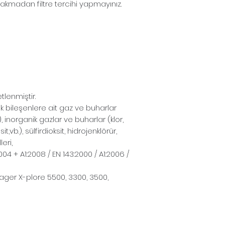
akmadan filtre tercihi yapmayınız.
lenmiştir.
 bileşenlere ait gaz ve buharlar
inorganik gazlar ve buharlar (klor,
t,vb.), sülfirdioksit, hidrojenklörür,
eri,
04 + A1:2008 / EN 143:2000 / A1:2006 /
ager X-plore 5500, 3300, 3500,