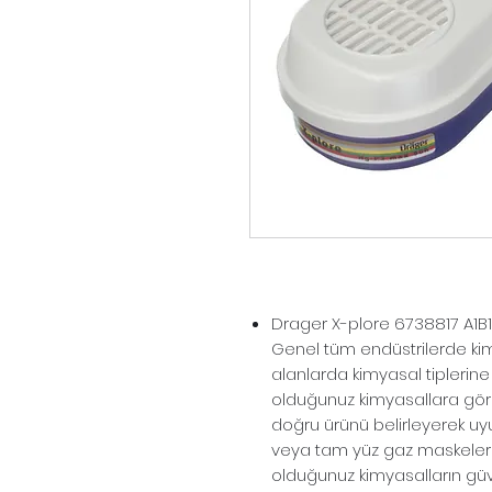
Drager X-plore 6738817 A1B1E
Genel tüm endüstrilerde kim
alanlarda kimyasal tiplerine 
olduğunuz kimyasallara göre
doğru ürünü belirleyerek uy
veya tam yüz gaz maskeleri ile
olduğunuz kimyasalların güv