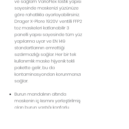
ve sağlam VarioFlex lastik yapısı
sayesinde maskenizi yüzünüze
göre rahatlıkla ayarlayabilirsiniz.
Drager X-Plore 1920V ventilli FFP2
toz maskeleri katlanabilir 3
panelli yapısı sayesinde tüm yüz
yapılarına uyar ve EN 149
standartlarının emrettiği
sızdırmazlığı sağlar. Her bir tek
kullanımlık maske hijyenik tekli
pakette gelir, bu da
kontaminasyondan korunmanızı
sağlar.
Burun mandalının altında
maskenin iç kısmını yerleştirilmiş
olan burun yastığı konforlu
kullanım sağlarken maskenin
yüzünüzde uyumlu bir şekilde
durmasını sağlar. Drager 1920V