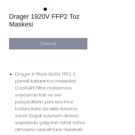
Drager 1920V FFP2 Toz
Maskesi
Tükendi
Drager X-Plore 1920V FFP2 3
panelli katlanır toz maskeleri
CoolSAFE filtre malzemesi
sayesinde katı ve sıvı
parçacıkların yanı sıra ince
tozlara karsı da etkin koruma
sunar. Düşük solunum direnci
sayesinde çalışanın rahat nefes
almasına olanak tanır. Hareketli