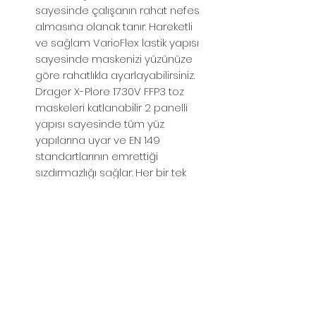
sayesinde çalışanın rahat nefes
almasına olanak tanır. Hareketli
ve sağlam VarioFlex lastik yapısı
sayesinde maskenizi yüzünüze
göre rahatlıkla ayarlayabilirsiniz.
Drager X-Plore 1730V FFP3 toz
maskeleri katlanabilir 2 panelli
yapısı sayesinde tüm yüz
yapılarına uyar ve EN 149
standartlarının emrettiği
sızdırmazlığı sağlar. Her bir tek
kullanımlık maske hijyenik tekli
pakette gelir, bu da
kontaminasyondan korunmanızı
sağlar.
Burun mandalının altında
maskenin iç kısmını yerleştirilmiş
olan burun yastığı konforlu