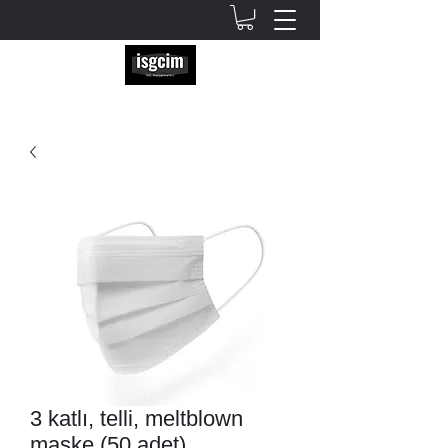
3 katlı, telli, meltblown
maske (50 adet)